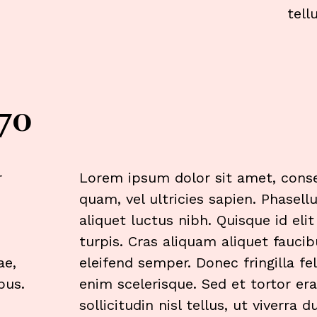
tell
70
r
Lorem ipsum dolor sit amet, consec
quam, vel ultricies sapien. Phasel
aliquet luctus nibh. Quisque id eli
.
turpis. Cras aliquam aliquet faucib
ae,
eleifend semper. Donec fringilla f
bus.
enim scelerisque. Sed et tortor era
sollicitudin nisl tellus, ut viverra