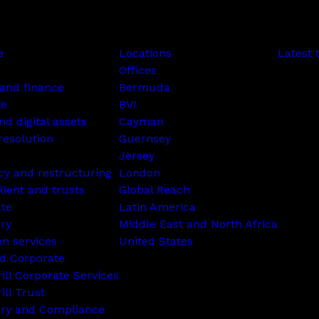
e
Locations
Latest 
Offices
and finance
Bermuda
te
BVI
nd digital assets
Cayman
resolution
Guernsey
Jersey
cy and restructuring
London
lient and trusts
Global Reach
ate
Latin America
ry
Middle East and North Africa
on services
United States
d Corporate
rill Corporate Services
ill Trust
ory and Compliance