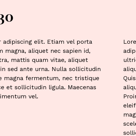
30
adipiscing elit. Etiam vel porta
Lore
m magna, aliquet nec sapien id,
adip
tra, mattis quam vitae, aliquet
ultr
in sed ante urna. Nulla sollicitudin
aliq
tae magna fermentum, nec tristique
Quis
e et sollicitudin ligula. Maecenas
aliq
ndimentum vel.
Proi
elei
magn
scel
soll