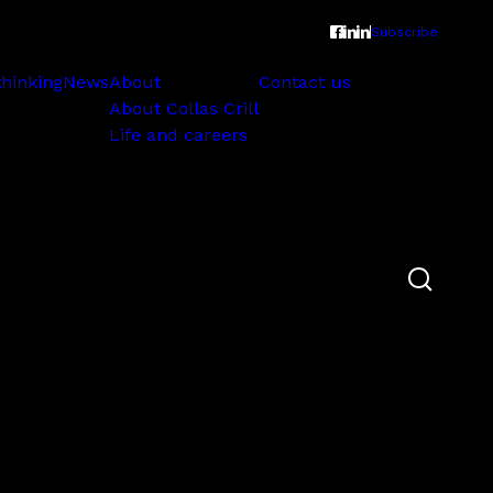
Subscribe
thinking
News
About
Contact us
About Collas Crill
Life and careers