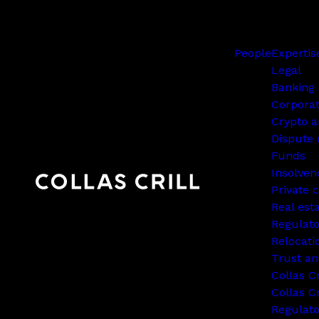
People
Expertis
Legal
Banking 
Corpora
Crypto a
Dispute 
Funds
Insolven
Private c
Real est
Regulato
Relocati
Trust an
Collas C
Collas Cr
Regulat