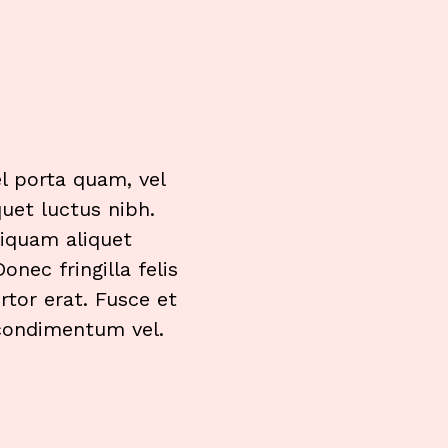
l porta quam, vel
quet luctus nibh.
liquam aliquet
onec fringilla felis
rtor erat. Fusce et
i condimentum vel.